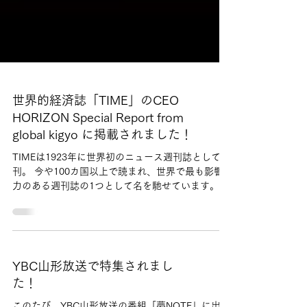
世界的経済誌「TIME」のCEO
HORIZON Special Report from
global kigyo に掲載されました！
TIMEは1923年に世界初のニュース週刊誌として創
刊。 今や100カ国以上で読まれ、世界で最も影響
力のある週刊誌の1つとして名を馳せています。 今
回、代表の鈴木が CEO HORIZON に掲載され、幼
少期から 技術者・防衛隊員として歩んできた道を
経て、43歳で社長に就任し、 太陽光発電・AI技術
という二本柱を通じて「地域・社会と共に持続可