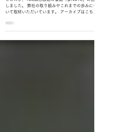
能な未来を創る」 想いを語っております。是非ご
YBC山形放送で特集されまし
覧ください！ https://time-
た！
ceohorizon.com/suzuki_tatsuya/
このたび、YBC山形放送の番組「夢NOTE」に出演
しました。 弊社の取り組みやこれまでの歩みにつ
いて取材いただいています。 アーカイブはこちら
よりご覧いただけます。
https://www.youtube.com/watch?v=k8cJJS8YKpE
父の急逝で突然経営を任され、何をどうしていい
か分からないところからのスタートでした。 技術
者一筋だった私にとって経営は未知の世界でした
が、その時支えてくれたのは社員や関係者のみな
さんでした。今の自分があるのは、人に恵まれて
きたからだと心から感じています。 その恩に報い
るためにも、人を大切にしながら事業を通じて地
域に還元すること。 その想いを軸に、現在は「AI
× エネルギー」の領域で新しい社会インフラづくり
に挑んでいます。 山形の未来を少しでも明るくで
きるように——これからも失敗を恐れず、挑戦を
続けてまいります。